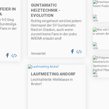
GUNTAMATIC
FEIER IN
HEIZTECHNIK -
A
EVOLUTION
 9:0 Sieg
Richtig eingeheizt wird bei jedem
e Bundesliga
Heimspiel der SV Guntamatic
Fans in der
Ried im Stadion, auch wenn
zurzeit keine Fans in der josko
ARENA erlaubt sind!
Innviertel
LAUFMEETING ANDORF
Leichtathletik-Weltklasse in
Andorf