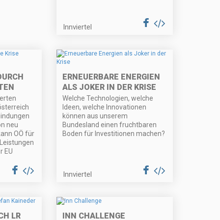
Innviertel
 DURCH
ERNEUERBARE ENERGIEN
ITEN
ALS JOKER IN DER KRISE
ierten
Welche Technologien, welche
sterreich
Ideen, welche Innovationen
bindungen
können aus unserem
on neu
Bundesland einen fruchtbaren
kann OÖ für
Boden für Investitionen machen?
 Leistungen
r EU
Innviertel
H LR
INN CHALLENGE