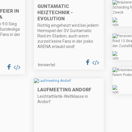
GUNTAMATIC
FEIER IN
HEIZTECHNIK -
A
EVOLUTION
 9:0 Sieg
Richtig eingeheizt wird bei jedem
e Bundesliga
Heimspiel der SV Guntamatic
Fans in der
Ried im Stadion, auch wenn
zurzeit keine Fans in der josko
ARENA erlaubt sind!
Innviertel
LAUFMEETING ANDORF
Leichtathletik-Weltklasse in
Andorf