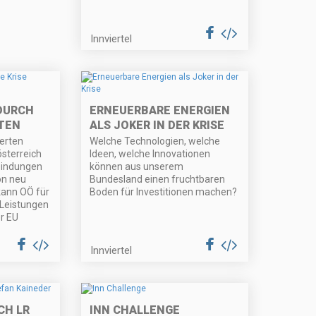
Innviertel
 DURCH
ERNEUERBARE ENERGIEN
ITEN
ALS JOKER IN DER KRISE
ierten
Welche Technologien, welche
sterreich
Ideen, welche Innovationen
bindungen
können aus unserem
on neu
Bundesland einen fruchtbaren
kann OÖ für
Boden für Investitionen machen?
 Leistungen
r EU
Innviertel
H LR
INN CHALLENGE