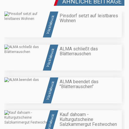
ÄHNLICHE BEITRÄGE
Pinsdorf setzt auf leistbares
Vöcklabruck
Wohnen
ALMA schließt das
Vöcklabruck
Blätterrauschen
ALMA beendet das
Vöcklabruck
"Blätterrauschen"
Kauf dahoam -
Vöcklabruck
Kulturgutscheine
Salzkammergut Festwochen