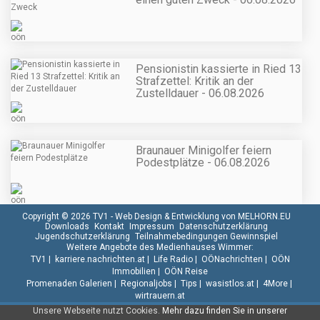
Pensionistin kassierte in Ried 13
Strafzettel: Kritik an der
Zustelldauer - 06.08.2026
Braunauer Minigolfer feiern
Podestplätze - 06.08.2026
Copyright © 2026 TV1 -
Web Design & Entwicklung von MELHORN.EU
Downloads
Kontakt
Impressum
Datenschutzerklärung
Jugendschutzerklärung
Teilnahmebedingungen Gewinnspiel
Weitere Angebote des Medienhauses Wimmer:
TV1
|
karriere.nachrichten.at
|
Life Radio
|
OÖNachrichten
|
OÖN
Immobilien
|
OÖN Reise
Promenaden Galerien
|
Regionaljobs
|
Tips
|
wasistlos.at
|
4More
|
wirtrauern.at
Unsere Webseite nutzt Cookies.
Mehr dazu finden Sie in unserer