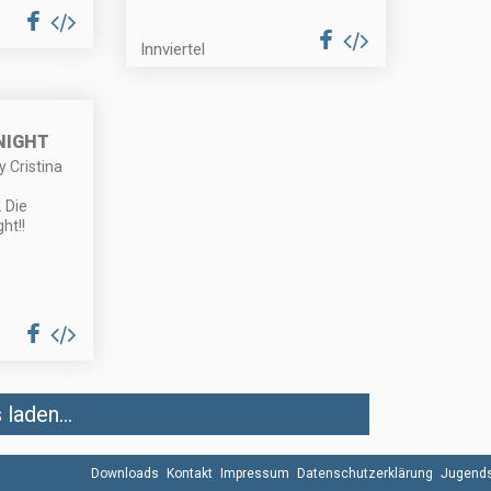
Innviertel
NIGHT
y Cristina
 Die
ht!!
laden...
Downloads
Kontakt
Impressum
Datenschutzerklärung
Jugends