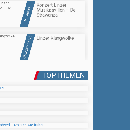
Konzert Linzer
Innviertel
Musikpavillon – De
Strawanza
Oberösterreich
Linzer Klangwolke
TOPTHEMEN