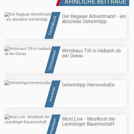
ÄHNLICHE BEITRÄGE
Der Regauer Adventmarkt - ein
Vöcklabruck
absoluter Geheimtipp
Wirtshaus Tilli in Haibach ob
Zentralraum
der Donau
Geheimtipp Herrenstraße
Innviertel
Most.Live - Mostkost der
Zentralraum
Leondinger Bauernschaft