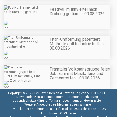
Festival im Innviertel nach
Drohung geräumt - 09.08.2026
Titan-Umformung patentiert:
Methode soll Industrie helfen -
08.08.2026
Pramtaler Volkstanzgruppe feiert
Jubiläum mit Musik, Tanz und
Zechentreffen - 09.08.2026
Copyright © 2026 TV1 -
Web Design & Entwicklung von MELHORN.EU
Downloads
Kontakt
Impressum
Datenschutzerklärung
Jugendschutzerklärung
Teilnahmebedingungen Gewinnspiel
Weitere Angebote des Medienhauses Wimmer:
TV1
|
karriere.nachrichten.at
|
Life Radio
|
OÖNachrichten
|
OÖN
Immobilien
|
OÖN Reise