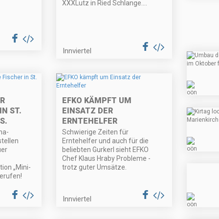
XXXLutz in Ried Schlange....
Innviertel
R
EFKO KÄMPFT UM
IN ST.
EINSATZ DER
S.
ERNTEHELFER
na-
Schwierige Zeiten für
tellen
Erntehelfer und auch für die
er
beliebten Gurkerl sieht EFKO
Chef Klaus Hraby Probleme -
ion „Mini-
trotz guter Umsätze.
erufen!
Innviertel