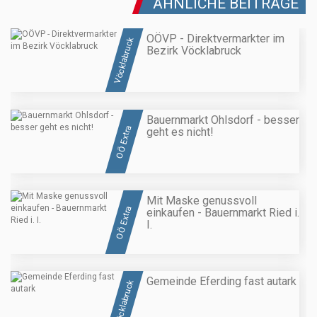
ÄHNLICHE BEITRÄGE
OÖVP - Direktvermarkter im
Vöcklabruck
Bezirk Vöcklabruck
Bauernmarkt Ohlsdorf - besser
OÖ Extra
geht es nicht!
Mit Maske genussvoll
OÖ Extra
einkaufen - Bauernmarkt Ried i.
I.
Gemeinde Eferding fast autark
Vöcklabruck