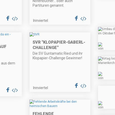
Notenbücher... oder auch
Partituren genannt.
Innviertel
SVR "KLOPAPIER-GABERL-
AUF
CHALLENGE"
Die SV Guntamatic Ried und ihr
Klopapier-Challenge Gewinner!
n aus dem
Innviertel
FEHLENDE