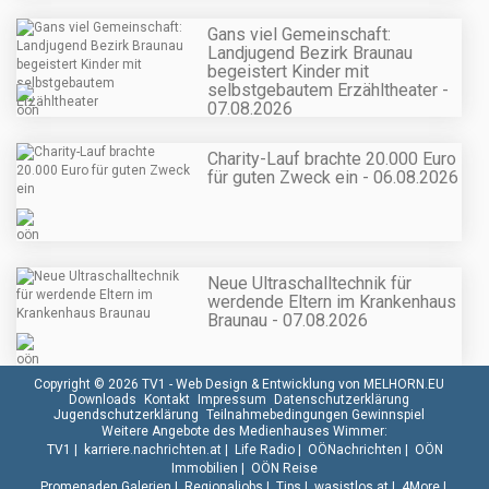
Gans viel Gemeinschaft:
Landjugend Bezirk Braunau
begeistert Kinder mit
selbstgebautem Erzähltheater -
07.08.2026
Charity-Lauf brachte 20.000 Euro
für guten Zweck ein - 06.08.2026
Neue Ultraschalltechnik für
werdende Eltern im Krankenhaus
Braunau - 07.08.2026
Copyright © 2026 TV1 -
Web Design & Entwicklung von MELHORN.EU
Downloads
Kontakt
Impressum
Datenschutzerklärung
Jugendschutzerklärung
Teilnahmebedingungen Gewinnspiel
Weitere Angebote des Medienhauses Wimmer:
TV1
|
karriere.nachrichten.at
|
Life Radio
|
OÖNachrichten
|
OÖN
Immobilien
|
OÖN Reise
Promenaden Galerien
|
Regionaljobs
|
Tips
|
wasistlos.at
|
4More
|