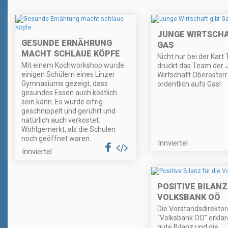
JUNGE WIRTSCHA
GESUNDE ERNÄHRUNG
GAS
MACHT SCHLAUE KÖPFE
Nicht nur bei der Kart
Mit einem Kochworkshop wurde
drückt das Team der 
einigen Schülern eines Linzer
Wirtschaft Oberösterr
Gymnasiums gezeigt, dass
ordentlich aufs Gas!
gesundes Essen auch köstlich
sein kann. Es wurde eifrig
geschnippelt und gerührt und
natürlich auch verkostet.
Wohlgemerkt, als die Schulen
noch geöffnet waren.
Innviertel
Innviertel
POSITIVE BILANZ
VOLKSBANK OÖ
Die Vorstandsdirektor
“Volksbank OÖ” erklär
gute Bilanz und die