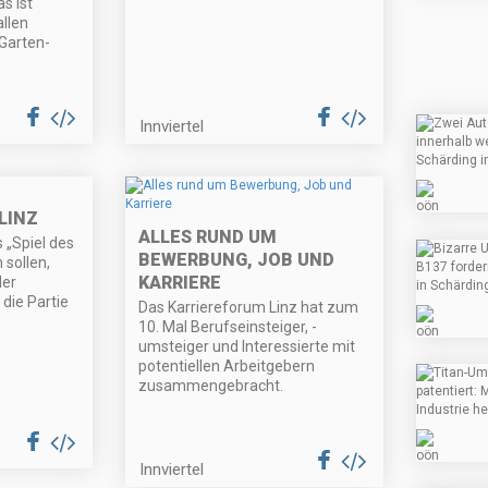
s ist
allen
Garten-
Innviertel
LINZ
ALLES RUND UM
s „Spiel des
BEWERBUNG, JOB UND
sollen,
KARRIERE
der
die Partie
Das Karriereforum Linz hat zum
10. Mal Berufseinsteiger, -
umsteiger und Interessierte mit
potentiellen Arbeitgebern
zusammengebracht.
Innviertel