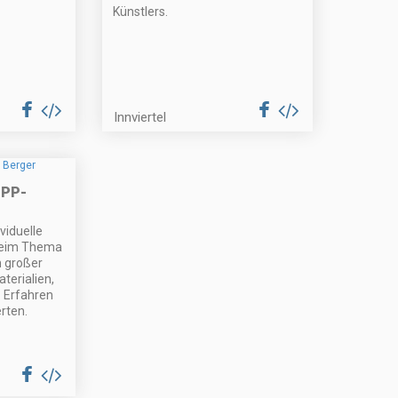
Künstlers.
Innviertel
PP-
viduelle
beim Thema
 großer
terialien,
? Erfahren
rten.