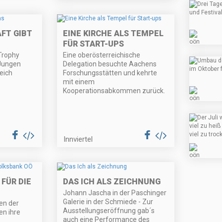
FT GIBT
EINE KIRCHE ALS TEMPEL
FÜR START-UPS
 Trophy
Eine oberösterreichische
Jungen
Delegation besuchte Aachens
eich
Forschungsstätten und kehrte
mit einem
Kooperationsabkommen zurück.
Innviertel
 FÜR DIE
DAS ICH ALS ZEICHNUNG
Johann Jascha in der Paschinger
Galerie in der Schmiede - Zur
en der
Ausstellungseröffnung gab´s
en ihre
auch eine Performance des