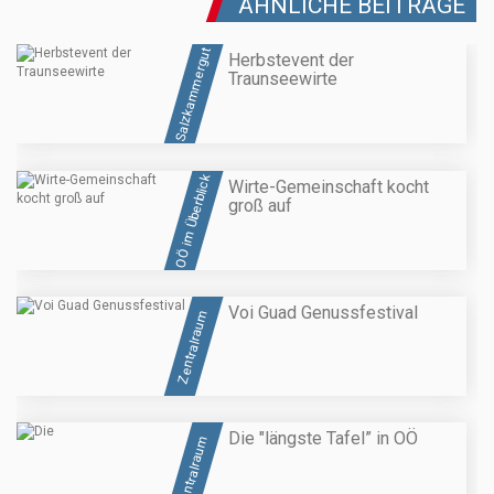
ÄHNLICHE BEITRÄGE
Salzkammergut
Herbstevent der
Traunseewirte
OÖ im Überblick
Wirte-Gemeinschaft kocht
groß auf
Voi Guad Genussfestival
Zentralraum
Die "längste Tafel” in OÖ
Zentralraum