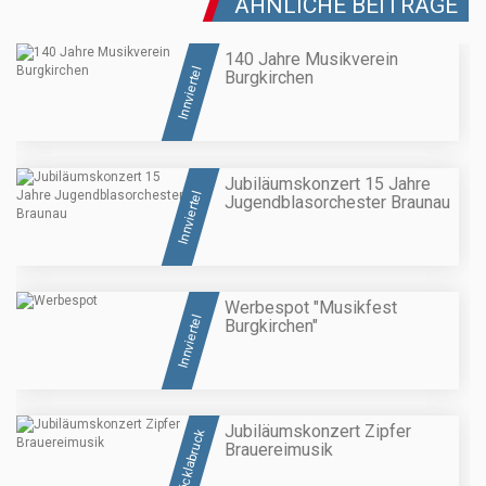
ÄHNLICHE BEITRÄGE
140 Jahre Musikverein
Innviertel
Burgkirchen
Jubiläumskonzert 15 Jahre
Innviertel
Jugendblasorchester Braunau
Werbespot "Musikfest
Innviertel
Burgkirchen"
Jubiläumskonzert Zipfer
Vöcklabruck
Brauereimusik