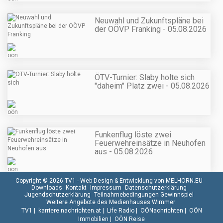
Neuwahl und Zukunftspläne bei
der OÖVP Franking - 05.08.2026
ÖTV-Turnier: Slaby holte sich
"daheim" Platz zwei - 05.08.2026
Funkenflug löste zwei
Feuerwehreinsätze in Neuhofen
aus - 05.08.2026
Copyright © 2026 TV1 -
Web Design & Entwicklung von MELHORN.EU
Downloads
Kontakt
Impressum
Datenschutzerklärung
Jugendschutzerklärung
Teilnahmebedingungen Gewinnspiel
Weitere Angebote des Medienhauses Wimmer:
TV1
|
karriere.nachrichten.at
|
Life Radio
|
OÖNachrichten
|
OÖN
Immobilien
|
OÖN Reise