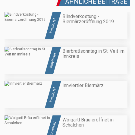
ÄHNLICHE BEITRÄGE
Blindverkostung -
Innviertel
Biermärzeröffnung 2019
Bierbratlsonntag in St. Veit im
Innviertel
Innkreis
Innviertler Biermärz
Innviertel
Woigartl Bräu eröffnet in
Innviertel
Schalchen