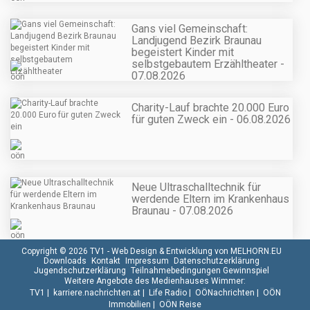
Gans viel Gemeinschaft:
Landjugend Bezirk Braunau
begeistert Kinder mit
selbstgebautem Erzähltheater -
07.08.2026
Charity-Lauf brachte 20.000 Euro
für guten Zweck ein - 06.08.2026
Neue Ultraschalltechnik für
werdende Eltern im Krankenhaus
Braunau - 07.08.2026
Copyright © 2026 TV1 -
Web Design & Entwicklung von MELHORN.EU
Downloads
Kontakt
Impressum
Datenschutzerklärung
Jugendschutzerklärung
Teilnahmebedingungen Gewinnspiel
Weitere Angebote des Medienhauses Wimmer:
TV1
|
karriere.nachrichten.at
|
Life Radio
|
OÖNachrichten
|
OÖN
Immobilien
|
OÖN Reise