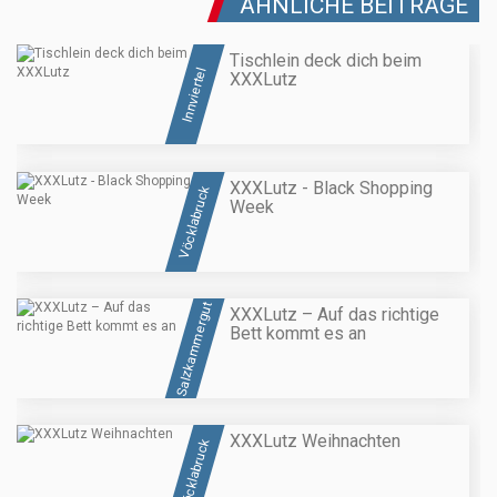
ÄHNLICHE BEITRÄGE
Tischlein deck dich beim
Innviertel
XXXLutz
XXXLutz - Black Shopping
Vöcklabruck
Week
Salzkammergut
XXXLutz – Auf das richtige
Bett kommt es an
XXXLutz Weihnachten
Vöcklabruck