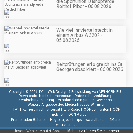
die Sportunion Islandpferde
Reithof Piber - 06.08.2026
Wie viel Innviertel steckt in
einem Airbus A 320? -
05.08.2026
Reitprüfungen erfolgreich ins St.
Georgen absolviert - 06.08.2026
Copyright © 2026 TV1 -
Web Design & Entwicklung von MELHORN.EU
Downloads
Kontakt
Impressum
Datenschutzerklärung
Jugendschutzerklärung
Teilnahmebedingungen Gewinnspiel
Weitere Angebote des Medienhauses Wimmer:
TV1
|
karriere.nachrichten.at
|
Life Radio
|
OÖNachrichten
|
OÖN
Immobilien
|
OÖN Reise
Promenaden Galerien
|
Regionaljobs
|
Tips
|
wasistlos.at
|
4More
|
wirtrauern.at
Unsere Webseite nutzt Cookies.
Mehr dazu finden Sie in unserer