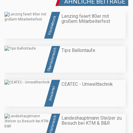
ÄHNLICHE BEITRÄGE
Lenzing feiert 80er mit
Vöcklabruck
großem Mitarbeiterfest
Oberösterreich
Tips Ballontaufe
CEATEC - Umwelttechnik
Innviertel
Oberösterreich
Landeshauptmann Stelzer zu
Besuch bei KTM & B&R