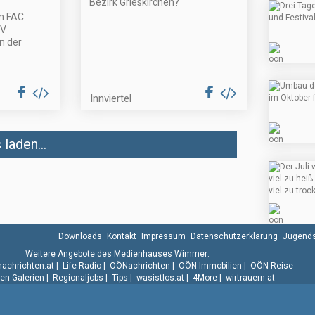
Bezirk Grieskirchen?
m FAC
SV
n der
Innviertel
laden...
Downloads
Kontakt
Impressum
Datenschutzerklärung
Jugends
Weitere Angebote des Medienhauses Wimmer:
.nachrichten.at
|
Life Radio
|
OÖNachrichten
|
OÖN Immobilien
|
OÖN Reise
n Galerien
|
Regionaljobs
|
Tips
|
wasistlos.at
|
4More
|
wirtrauern.at