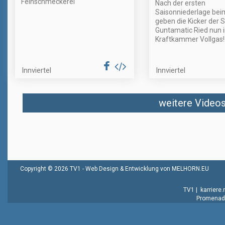
Feinschmeckerei
Nach der ersten
Saisonniederlage bei
geben die Kicker der 
Guntamatic Ried nun i
Kraftkammer Vollgas!
Innviertel
Innviertel
weitere Videos 
Copyright © 2026 TV1 -
Web Design & Entwicklung von MELHORN.EU
TV1
|
karriere
Promenade