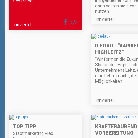
in irgendeiner Form ve
Schärding.
dann sollten sie dies
nützen.
Innviertel
Innviertel
RIEDAU - "KARRIE
HIGHLEITZ”
“Wir formen die Zukunf
Slogan des High-Tech
Unternehmens Leitz. 
eine Lehre macht, der 
Möglichkeiten.
Innviertel
TOP TIPP
KRÄFTERAUBEND
VORBEREITUNG
Stadtmarketing Ried -