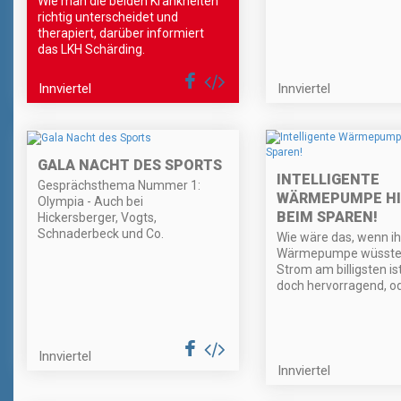
Wie man die beiden Krankheiten
richtig unterscheidet und
therapiert, darüber informiert
das LKH Schärding.
Innviertel
Innviertel
GALA NACHT DES SPORTS
INTELLIGENTE
Gesprächsthema Nummer 1:
WÄRMEPUMPE HI
Olympia - Auch bei
BEIM SPAREN!
Hickersberger, Vogts,
Schnaderbeck und Co.
Wie wäre das, wenn ih
Wärmepumpe wüsste,
Strom am billigsten ist
doch hervorragend, o
Innviertel
Innviertel