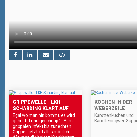
GRIPPEWELLE - LKH
KOCHEN IN DER
SCHÄRDING KLÄRT AUF
WEBERZEILE
Egal wo man hin kommt, es wird
Karottenkuchen und
gehustet und geschnupft. Vom
Karotteningwer-Supp
grippalen Infekt bis zur echten
Grippe - jetzt ist alles möglich.