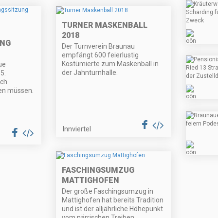
TURNER MASKENBALL
2018
UNG
Der Turnverein Braunau
empfängt 600 feierlustig
Kostümierte zum Maskenball in
ue
der Jahnturnhalle.
 5.
ach
en müssen.
Innviertel
FASCHINGSUMZUG
MATTIGHOFEN
Der große Faschingsumzug in
Mattighofen hat bereits Tradition
und ist der alljährliche Höhepunkt
vom närrischen Treiben.