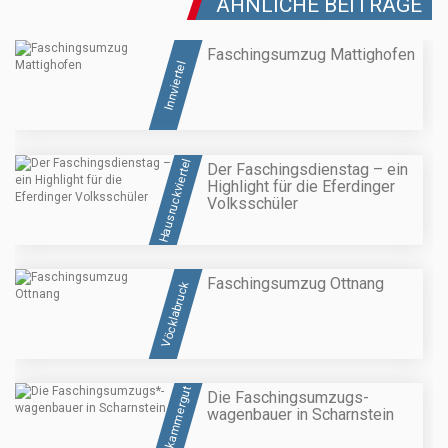
ÄHNLICHE BEITRÄGE
Faschingsumzug Mattighofen
Innviertel
Hausruckviertel
Der Faschingsdienstag – ein
Highlight für die Eferdinger
Volksschüler
Faschingsumzug Ottnang
Vöcklabruck
Salzkammergut
Die Faschingsumzugs
-
wagenbauer in Scharnstein