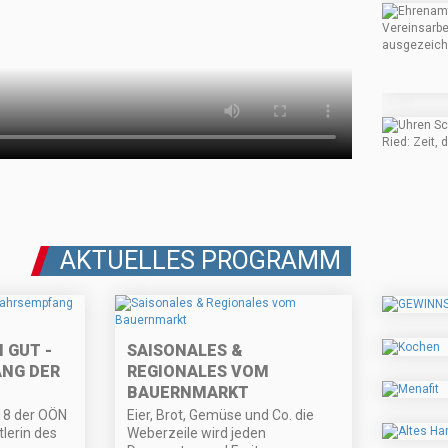
AKTUELLES PROGRAMM
 GUT -
SAISONALES &
NG DER
REGIONALES VOM
BAUERNMARKT
18 der OÖN
Eier, Brot, Gemüse und Co. die
tlerin des
Weberzeile wird jeden