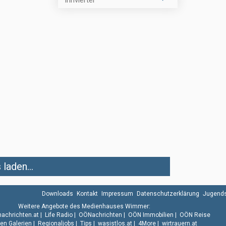
laden...
Downloads
Kontakt
Impressum
Datenschutzerklärung
Jugends
Weitere Angebote des Medienhauses Wimmer:
.nachrichten.at
|
Life Radio
|
OÖNachrichten
|
OÖN Immobilien
|
OÖN Reise
n Galerien
|
Regionaljobs
|
Tips
|
wasistlos.at
|
4More
|
wirtrauern.at