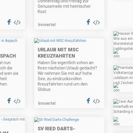
Donnerstag und Freitag zur
Genussmeile mit heimischer
Kost.
Innviertel
URLAUB MIT MSC
ASPACH
KREUZFAHRTEN
at nun
Haben Sie eigentlich schon an
ich die
Ihren nächsten Urlaub gedacht?
nd wen sie
Wir nehmen Sie mit auf hohe
heit
See, zu eindrucksvollen
hen.
Kreuzfahrten rund um den
Globus.
Innviertel
SV RIED DARTS-