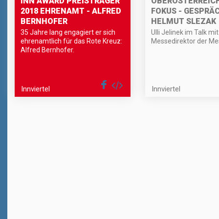
INN AWARD PREISTRÄGER
OBERÖSTERREICH
2018 EHRENAMT - ALFRED
FOKUS - GESPRÄ
BERNHOFER
HELMUT SLEZAK
35 Jahre lang engagiert er sich
Ulli Jelinek im Talk m
ehrenamtlich für das Rote Kreuz:
Messedirektor der Me
Alfred Bernhofer.
Innviertel
Innviertel