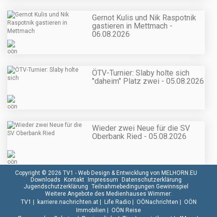
Gernot Kulis und Nik Raspotnik
gastieren in Mettmach -
06.08.2026
ÖTV-Turnier: Slaby holte sich
"daheim" Platz zwei - 05.08.2026
Wieder zwei Neue für die SV
Oberbank Ried - 05.08.2026
Copyright © 2026 TV1 -
Web Design & Entwicklung von MELHORN.EU
Downloads
Kontakt
Impressum
Datenschutzerklärung
Jugendschutzerklärung
Teilnahmebedingungen Gewinnspiel
Weitere Angebote des Medienhauses Wimmer:
TV1
|
karriere.nachrichten.at
|
Life Radio
|
OÖNachrichten
|
OÖN
Immobilien
|
OÖN Reise