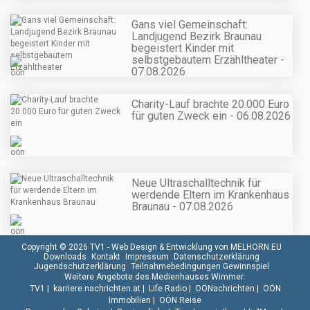
Gans viel Gemeinschaft:
Landjugend Bezirk Braunau
begeistert Kinder mit
selbstgebautem Erzähltheater -
07.08.2026
Charity-Lauf brachte 20.000 Euro
für guten Zweck ein - 06.08.2026
Neue Ultraschalltechnik für
werdende Eltern im Krankenhaus
Braunau - 07.08.2026
Copyright © 2026 TV1 -
Web Design & Entwicklung von MELHORN.EU
Downloads
Kontakt
Impressum
Datenschutzerklärung
Jugendschutzerklärung
Teilnahmebedingungen Gewinnspiel
Weitere Angebote des Medienhauses Wimmer:
TV1
|
karriere.nachrichten.at
|
Life Radio
|
OÖNachrichten
|
OÖN
Immobilien
|
OÖN Reise