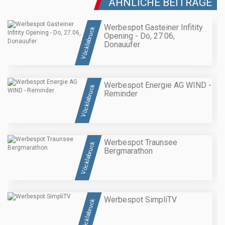
ÄHNLICHE BEITRÄGE
Werbespot Gasteiner Infitity
Vöcklabruck
Opening - Do, 27.06,
Donauufer
Werbespot Energie AG WIND -
Vöcklabruck
Reminder
Werbespot Traunsee
Vöcklabruck
Bergmarathon
Werbespot SimpliTV
Vöcklabruck