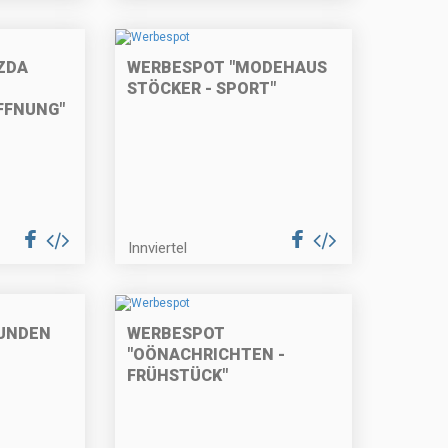
ZDA
WERBESPOT "MODEHAUS
STÖCKER - SPORT"
FFNUNG"
Innviertel
UNDEN
WERBESPOT
"OÖNACHRICHTEN -
FRÜHSTÜCK"