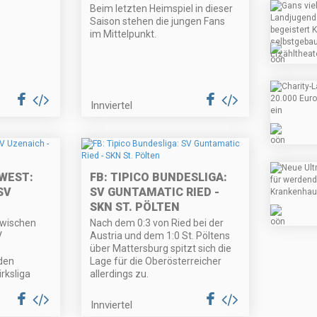
Beim letzten Heimspiel in dieser
Saison stehen die jungen Fans
im Mittelpunkt.
Innviertel
 WEST:
FB: TIPICO BUNDESLIGA:
SV
SV GUNTAMATIC RIED -
SKN ST. PÖLTEN
zwischen
Nach dem 0:3 von Ried bei der
V
Austria und dem 1:0 St. Pöltens
über Mattersburg spitzt sich die
den
Lage für die Oberösterreicher
irksliga
allerdings zu.
Innviertel