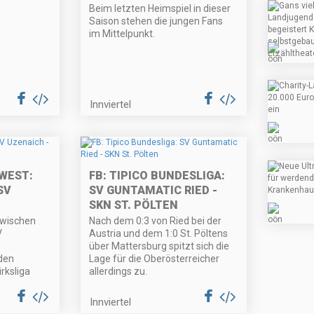
Beim letzten Heimspiel in dieser
Saison stehen die jungen Fans
im Mittelpunkt.
Innviertel
 WEST:
FB: TIPICO BUNDESLIGA:
SV
SV GUNTAMATIC RIED -
SKN ST. PÖLTEN
zwischen
Nach dem 0:3 von Ried bei der
V
Austria und dem 1:0 St. Pöltens
über Mattersburg spitzt sich die
den
Lage für die Oberösterreicher
irksliga
allerdings zu.
Innviertel