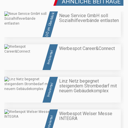
ÄHNLICHE BEITRÄGE
OÖ im Überblick
Neue Service GmbH soll
Sozialhilfeverbände entlasten
Werbespot Career&Connect
Innviertel
Linz Netz begegnet
Innviertel
steigendem Strombedarf mit
neuem Gebäudekomplex
Werbespot Welser Messe
Innviertel
INTEGRA