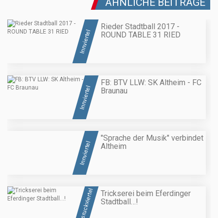
ÄHNLICHE BEITRÄGE
Rieder Stadtball 2017 -
Innviertel
ROUND TABLE 31 RIED
FB: BTV LLW: SK Altheim - FC
Innviertel
Braunau
"Sprache der Musik" verbindet
Innviertel
Altheim
Hausruckviertel
Trickserei beim Eferdinger
Stadtball…!