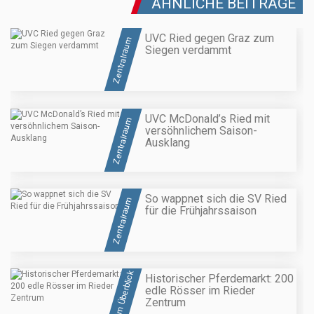
ÄHNLICHE BEITRÄGE
UVC Ried gegen Graz zum
Zentralraum
Siegen verdammt
UVC McDonald’s Ried mit
Zentralraum
versöhnlichem Saison-
Ausklang
So wappnet sich die SV Ried
Zentralraum
für die Frühjahrssaison
OÖ im Überblick
Historischer Pferdemarkt: 200
edle Rösser im Rieder
Zentrum