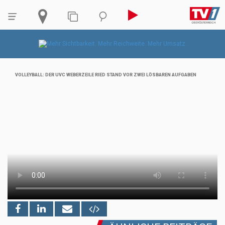
VOLLEYBALL: DER UVC WEBERZEILE RIED STAND VOR ZWEI LÖSBAREN AUFGABEN