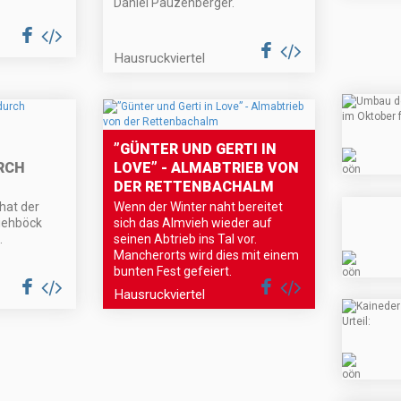
Daniel Pauzenberger.
Hausruckviertel
”GÜNTER UND GERTI IN
H Ö
LOVE” - ALMABTRIEB VON
DER RETTENBACHALM
hat der
Wenn der Winter naht bereitet
iehböck
sich das Almvieh wieder auf
.
seinen Abtrieb ins Tal vor.
Mancherorts wird dies mit einem
bunten Fest gefeiert.
Hausruckviertel