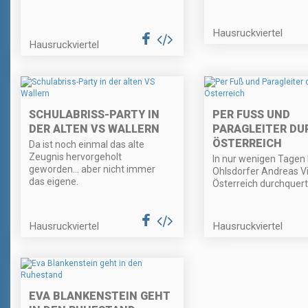
Hausruckviertel
Hausruckviertel
SCHULABRISS-PARTY IN
PER FUSS UND P
DER ALTEN VS WALLERN
ARAGLEITER DURC
STERREICH
Da ist noch einmal das alte
Zeugnis hervorgeholt
In nur wenigen Tagen 
geworden… aber nicht immer
Ohlsdorfer Andreas V
das eigene.
Österreich durchquert
Hausruckviertel
Hausruckviertel
EVA BLANKENSTEIN GEHT