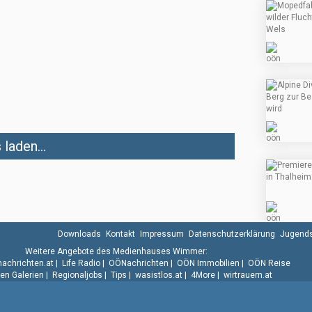
laden...
Downloads
Kontakt
Impressum
Datenschutzerklärung
Jugends
Weitere Angebote des Medienhauses Wimmer:
.nachrichten.at
|
Life Radio
|
OÖNachrichten
|
OÖN Immobilien
|
OÖN Reise
n Galerien
|
Regionaljobs
|
Tips
|
wasistlos.at
|
4More
|
wirtrauern.at