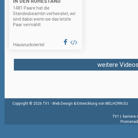
IN DEN RUHESTAND
1481 Paare hat die
Standesbeamtin verheiratet, wir
sind dabei wenn sie das letzte
Paar vermählt.
Hausruckviertel
weitere Videos 
Copyright © 2026 TV1 -
Web Design & Entwicklung von MELHORN.EU
TV1
|
karriere
Promenade