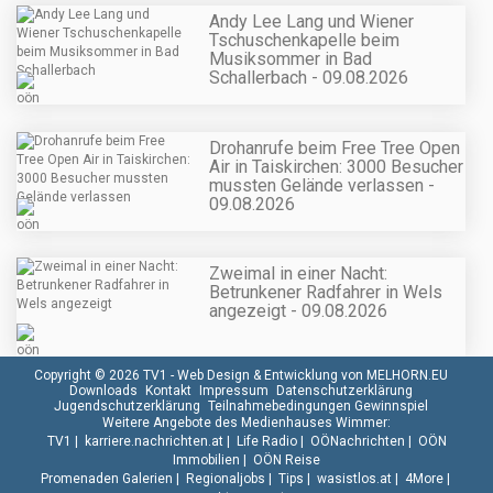
Andy Lee Lang und Wiener
Tschuschenkapelle beim
Musiksommer in Bad
Schallerbach - 09.08.2026
Drohanrufe beim Free Tree Open
Air in Taiskirchen: 3000 Besucher
mussten Gelände verlassen -
09.08.2026
Zweimal in einer Nacht:
Betrunkener Radfahrer in Wels
angezeigt - 09.08.2026
Copyright © 2026 TV1 -
Web Design & Entwicklung von MELHORN.EU
Downloads
Kontakt
Impressum
Datenschutzerklärung
Jugendschutzerklärung
Teilnahmebedingungen Gewinnspiel
Weitere Angebote des Medienhauses Wimmer:
TV1
|
karriere.nachrichten.at
|
Life Radio
|
OÖNachrichten
|
OÖN
Immobilien
|
OÖN Reise
Promenaden Galerien
|
Regionaljobs
|
Tips
|
wasistlos.at
|
4More
|