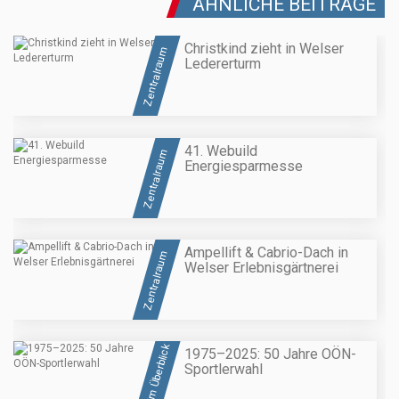
ÄHNLICHE BEITRÄGE
Christkind zieht in Welser
Zentralraum
Ledererturm
41. Webuild
Zentralraum
Energiesparmesse
Ampellift & Cabrio-Dach in
Zentralraum
Welser Erlebnisgärtnerei
OÖ im Überblick
1975–2025: 50 Jahre OÖN-
Sportlerwahl