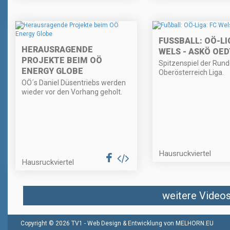
FUSSBALL: OÖ-LIGA
HERAUSRAGENDE
ELS - ASKÖ OEDT
PROJEKTE BEIM OÖ
Spitzenspiel der Rund
ENERGY GLOBE
Oberösterreich Liga.
OÖ´s Daniel Düsentriebs werden
wieder vor den Vorhang geholt.
Hausruckviertel
Hausruckviertel
weitere Videos 
Copyright © 2026 TV1 -
Web Design & Entwicklung von MELHORN.EU