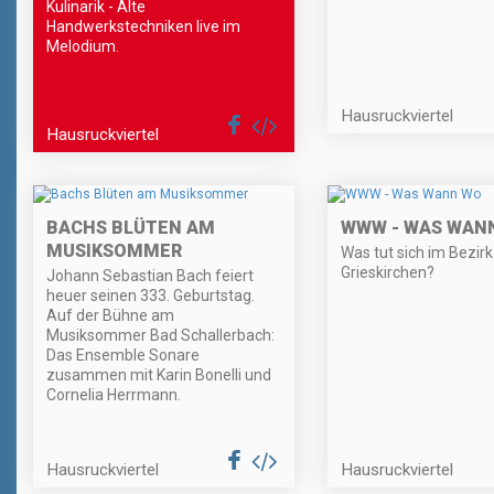
Kulinarik - Alte
Handwerkstechniken live im
Melodium.
Hausruckviertel
Hausruckviertel
BACHS BLÜTEN AM
WWW - WAS WAN
MUSIKSOMMER
Was tut sich im Bezirk
Grieskirchen?
Johann Sebastian Bach feiert
heuer seinen 333. Geburtstag.
Auf der Bühne am
Musiksommer Bad Schallerbach:
Das Ensemble Sonare
zusammen mit Karin Bonelli und
Cornelia Herrmann.
Hausruckviertel
Hausruckviertel