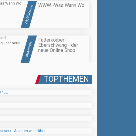
WWW -Was Wann Wo
Vöcklabruck
Futterkörberl
Innviertel
Eberschwang - der
neue Online Shop
TOPTHEMEN