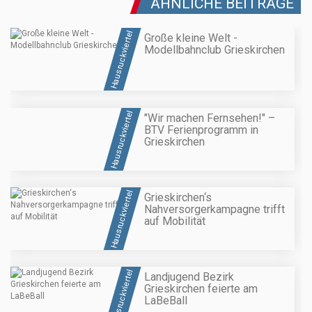
ÄHNLICHE BEITRÄGE
Hausruckviertel
Große kleine Welt -
Modellbahnclub Grieskirchen
Hausruckviertel
"Wir machen Fernsehen!" –
BTV Ferienprogramm in
Grieskirchen
Hausruckviertel
Grieskirchen‘s
Nahversorgerkampagne trifft
auf Mobilität
Hausruckviertel
Landjugend Bezirk
Grieskirchen feierte am
LaBeBall