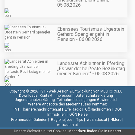
05.08.2026
Ebensees Tourismus-Urgestein
Gerhard Spengler geht in
Pension - 06.08.2026
Landesrat Achleitner in Eferding:
„Es war der heißeste Bezirkstag
meiner Karriere“ - 05.08.2026
Copyright © 2026 TV1 -
Web Design & Entwicklung von MELHORN.EU
Downloads
Kontakt
Impressum
Datenschutzerklärung
Jugendschutzerklärung
Teilnahmebedingungen Gewinnspiel
Weitere Angebote des Medienhauses Wimmer:
TV1
|
karriere.nachrichten.at
|
Life Radio
|
OÖNachrichten
|
OÖN
Immobilien
|
OÖN Reise
Promenaden Galerien
|
Regionaljobs
|
Tips
|
wasistlos.at
|
4More
|
wirtrauern.at
Unsere Webseite nutzt Cookies.
Mehr dazu finden Sie in unserer