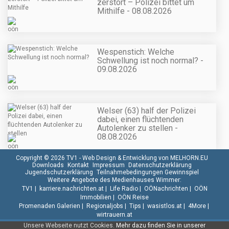
zerstört – Polizei bittet um
Mithilfe - 08.08.2026
Wespenstich: Welche
Schwellung ist noch normal? -
09.08.2026
Welser (63) half der Polizei
dabei, einen flüchtenden
Autolenker zu stellen -
08.08.2026
Copyright © 2026 TV1 -
Web Design & Entwicklung von MELHORN.EU
Downloads
Kontakt
Impressum
Datenschutzerklärung
Jugendschutzerklärung
Teilnahmebedingungen Gewinnspiel
Weitere Angebote des Medienhauses Wimmer:
TV1
|
karriere.nachrichten.at
|
Life Radio
|
OÖNachrichten
|
OÖN
Immobilien
|
OÖN Reise
Promenaden Galerien
|
Regionaljobs
|
Tips
|
wasistlos.at
|
4More
|
wirtrauern.at
Unsere Webseite nutzt Cookies.
Mehr dazu finden Sie in unserer