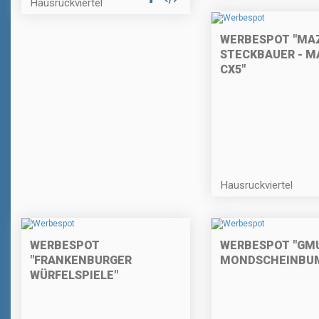
Hausruckviertel
WERBESPOT "MA
STECKBAUER - M
CX5"
Hausruckviertel
WERBESPOT
WERBESPOT "GM
"FRANKENBURGER
MONDSCHEINBU
WÜRFELSPIELE"