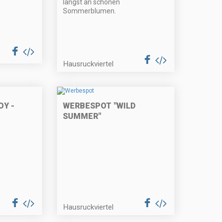
längst an schönen
Sommerblumen.
Hausruckviertel
OY -
WERBESPOT "WILD
SUMMER"
Hausruckviertel