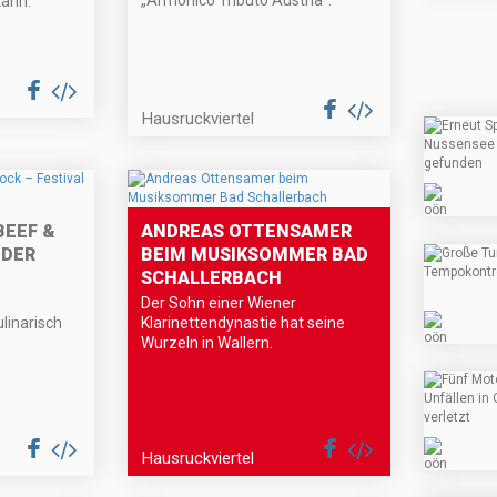
„Armonico Tributo Austria“.
kann.
Hausruckviertel
BEEF &
ANDREAS OTTENSAMER
 DER
BEIM MUSIKSOMMER BAD
SCHALLERBACH
Der Sohn einer Wiener
linarisch
Klarinettendynastie hat seine
Wurzeln in Wallern.
Hausruckviertel