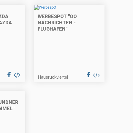
ZDA
WERBESPOT "OÖ
AZDA
NACHRICHTEN -
FLUGHAFEN"
Hausruckviertel
UNDNER
MMEL"