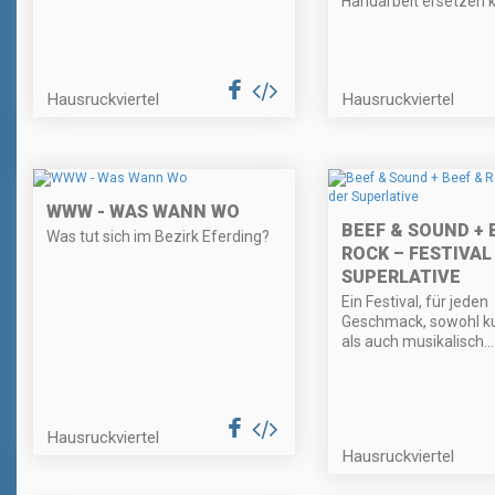
Handarbeit ersetzen 
Hausruckviertel
Hausruckviertel
WWW - WAS WANN WO
BEEF & SOUND + 
Was tut sich im Bezirk Eferding?
ROCK – FESTIVAL
SUPERLATIVE
Ein Festival, für jeden
Geschmack, sowohl ku
als auch musikalisch...
Hausruckviertel
Hausruckviertel