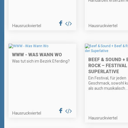
Handarbeit ersetzen 
Hausruckviertel
Hausruckviertel
WWW - WAS WANN WO
BEEF & SOUND + 
Was tut sich im Bezirk Eferding?
ROCK – FESTIVAL
SUPERLATIVE
Ein Festival, für jeden
Geschmack, sowohl ku
als auch musikalisch...
Hausruckviertel
Hausruckviertel