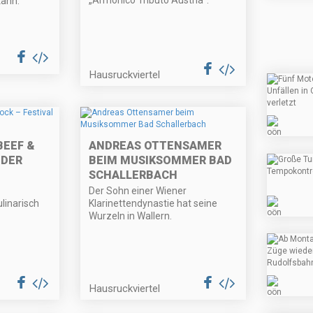
„Armonico Tributo Austria“.
kann.
Hausruckviertel
BEEF &
ANDREAS OTTENSAMER
 DER
BEIM MUSIKSOMMER BAD
SCHALLERBACH
Der Sohn einer Wiener
linarisch
Klarinettendynastie hat seine
Wurzeln in Wallern.
Hausruckviertel