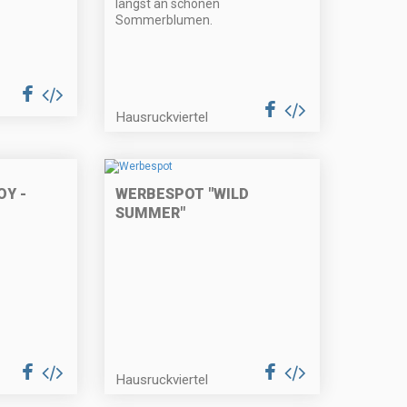
längst an schönen
Sommerblumen.
Hausruckviertel
OY -
WERBESPOT "WILD
SUMMER"
Hausruckviertel