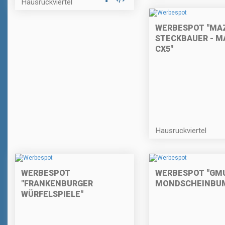
Hausruckviertel
WERBESPOT "MA
STECKBAUER - M
CX5"
Hausruckviertel
WERBESPOT
WERBESPOT "GM
"FRANKENBURGER
MONDSCHEINBU
WÜRFELSPIELE"