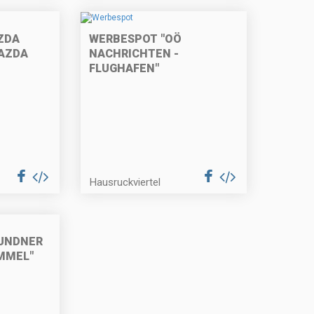
ZDA
WERBESPOT "OÖ
AZDA
NACHRICHTEN -
FLUGHAFEN"
Hausruckviertel
UNDNER
MMEL"