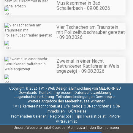
Musiksommer in Bad
Schallerbach - 09.08.2026
Vier Tschechen am Traunstein
mit Polizeihubschrauber gerettet
- 09.08.2026
Zweimal in einer Nacht:
Betrunkener Radfahrer in Wels
angezeigt - 09.08.2026
Copyright © 2026 TV1 -
Web Design & Entwicklung von MELHORN.EU
Downloads
Kontakt
Impressum
Datenschutzerklärung
Jugendschutzerklärung
Teilnahmebedingungen Gewinnspiel
Weitere Angebote des Medienhauses Wimmer:
TV1
|
karriere.nachrichten.at
|
Life Radio
|
OÖNachrichten
|
OÖN
Immobilien
|
OÖN Reise
Promenaden Galerien
|
Regionaljobs
|
Tips
|
wasistlos.at
|
4More
|
wirtrauern.at
Unsere Webseite nutzt Cookies.
Mehr dazu finden Sie in unserer