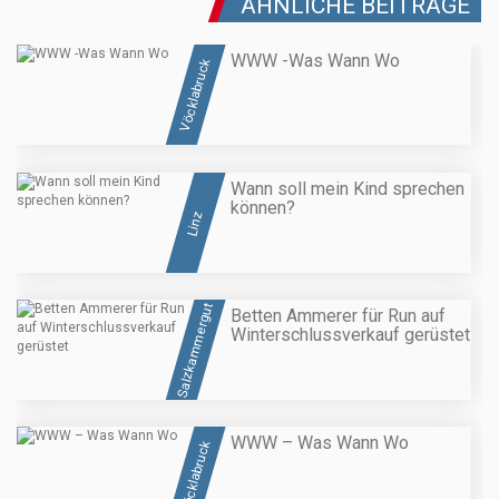
ÄHNLICHE BEITRÄGE
WWW -Was Wann Wo
Vöcklabruck
Wann soll mein Kind sprechen
können?
Linz
Salzkammergut
Betten Ammerer für Run auf
Winterschlussverkauf gerüstet
WWW – Was Wann Wo
Vöcklabruck