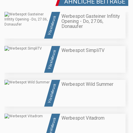
ÄHNLICHE BEITRÄGE
Werbespot Gasteiner Infitity
Vöcklabruck
Opening - Do, 27.06,
Donauufer
Werbespot SimpliTV
Vöcklabruck
Werbespot Wild Summer
Vöcklabruck
Werbespot Vitadrom
Vöcklabruck