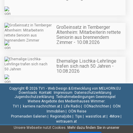
Großeinsatz in Ternberger
Altenheim: Mitarbeiterin rettete
Seniorin aus brennendem
Zimmer - 10.08.2026
Ehemalige Lischka-Lehrlinge
trafen sich nach 50 Jahren -
10.08.2026
Copyright © 2026 TV1 -
Web Design & Entwicklung von MELHORN.EU
Downloads
Kontakt
Impressum
Datenschutzerklärung
Jugendschutzerklärung
Teilnahmebedingungen Gewinnspiel
Weitere Angebote des Medienhauses Wimmer:
TV1
|
karriere.nachrichten.at
|
Life Radio
|
OÖNachrichten
|
OÖN
Immobilien
|
OÖN Reise
Promenaden Galerien
|
Regionaljobs
|
Tips
|
wasistlos.at
|
4More
|
wirtrauern.at
Unsere Webseite nutzt Cookies.
Mehr dazu finden Sie in unserer