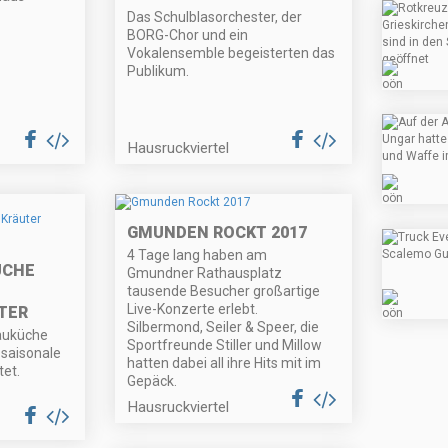
Das Schulblasorchester, der
BORG-Chor und ein
Vokalensemble begeisterten das
Publikum.
Hausruckviertel
GMUNDEN ROCKT 2017
4 Tage lang haben am
ÜCHE
Gmundner Rathausplatz
tausende Besucher großartige
Live-Konzerte erlebt.
TER
Silbermond, Seiler & Speer, die
auküche
Sportfreunde Stiller und Millow
 saisonale
hatten dabei all ihre Hits mit im
tet.
Gepäck.
Hausruckviertel