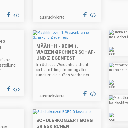
Hausruckviertel
NG
MÄÄHHH - BEIM 1.
S
WAIZENKIRCHNER SCHAF-
UND ZIEGENFEST
" - so
Im Schloss Weidenholz dreht
usstellung
sich am Pfingstmontag alles
r
rund um die süßen Vierbeiner.
n
Hausruckviertel
SCHÜLERKONZERT BORG
GRIESKIRCHEN
haus