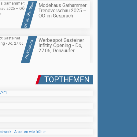
OÖ im Überblick
Modehaus Garhammer:
Trendvorschau 2025 –
OÖ im Gespräch
Werbespot Gasteiner
Vöcklabruck
Infitity Opening - Do,
27.06, Donauufer
TOPTHEMEN