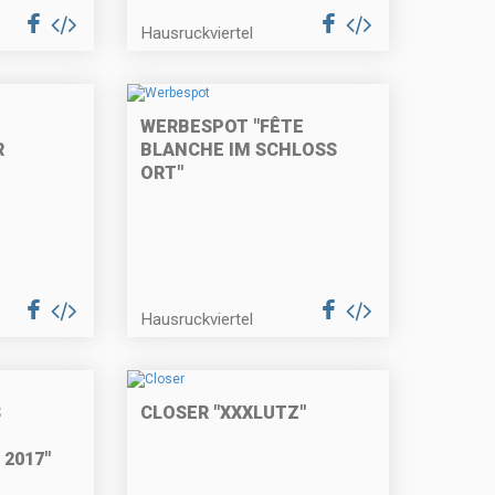
Hausruckviertel
WERBESPOT "FÊTE
R
BLANCHE IM SCHLOSS
ORT"
Hausruckviertel
S
CLOSER "XXXLUTZ"
2017"