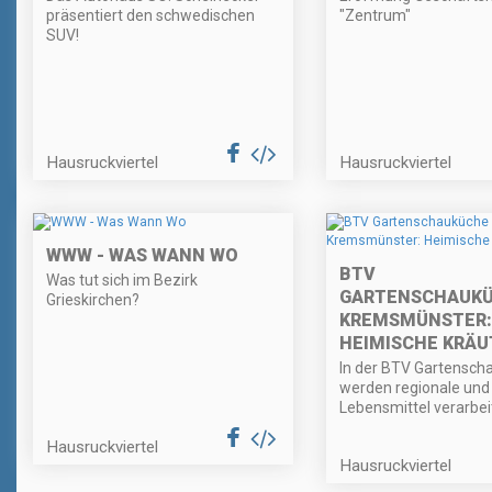
präsentiert den schwedischen
"Zentrum"
SUV!
Hausruckviertel
Hausruckviertel
WWW - WAS WANN WO
BTV
Was tut sich im Bezirk
GARTENSCHAUK
Grieskirchen?
KREMSMÜNSTER:
HEIMISCHE KRÄU
In der BTV Gartensch
werden regionale und
Lebensmittel verarbei
Hausruckviertel
Hausruckviertel