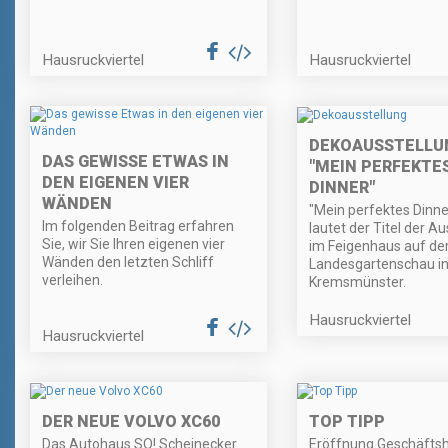
Hausruckviertel
Hausruckviertel
DEKOAUSSTELLU
DAS GEWISSE ETWAS IN
"MEIN PERFEKTE
DEN EIGENEN VIER
DINNER"
WÄNDEN
"Mein perfektes Dinner
Im folgenden Beitrag erfahren
lautet der Titel der A
Sie, wir Sie Ihren eigenen vier
im Feigenhaus auf de
Wänden den letzten Schliff
Landesgartenschau i
verleihen.
Kremsmünster.
Hausruckviertel
Hausruckviertel
DER NEUE VOLVO XC60
TOP TIPP
Das Autohaus SO! Scheinecker
Eröffnung Geschäfts