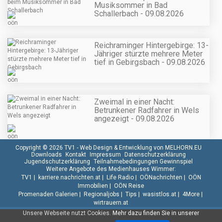
Musiksommer in Bad
Schallerbach - 09.08.2026
Reichraminger Hintergebirge: 13-
Jähriger stürzte mehrere Meter
tief in Gebirgsbach - 09.08.2026
Zweimal in einer Nacht:
Betrunkener Radfahrer in Wels
angezeigt - 09.08.2026
Copyright © 2026 TV1 -
Web Design & Entwicklung von MELHORN.EU
Downloads
Kontakt
Impressum
Datenschutzerklärung
Jugendschutzerklärung
Teilnahmebedingungen Gewinnspiel
Weitere Angebote des Medienhauses Wimmer:
TV1
|
karriere.nachrichten.at
|
Life Radio
|
OÖNachrichten
|
OÖN
Immobilien
|
OÖN Reise
Promenaden Galerien
|
Regionaljobs
|
Tips
|
wasistlos.at
|
4More
|
wirtrauern.at
Unsere Webseite nutzt Cookies.
Mehr dazu finden Sie in unserer