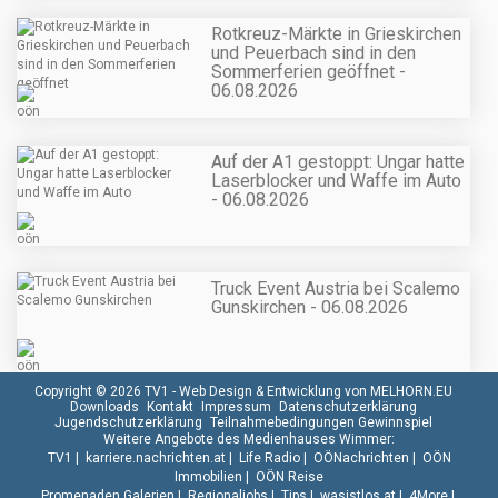
Rotkreuz-Märkte in Grieskirchen
und Peuerbach sind in den
Sommerferien geöffnet -
06.08.2026
Auf der A1 gestoppt: Ungar hatte
Laserblocker und Waffe im Auto
- 06.08.2026
Truck Event Austria bei Scalemo
Gunskirchen - 06.08.2026
Copyright © 2026 TV1 -
Web Design & Entwicklung von MELHORN.EU
Downloads
Kontakt
Impressum
Datenschutzerklärung
Jugendschutzerklärung
Teilnahmebedingungen Gewinnspiel
Weitere Angebote des Medienhauses Wimmer:
TV1
|
karriere.nachrichten.at
|
Life Radio
|
OÖNachrichten
|
OÖN
Immobilien
|
OÖN Reise
Promenaden Galerien
|
Regionaljobs
|
Tips
|
wasistlos.at
|
4More
|