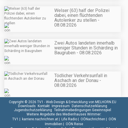
Welser (63) half der Polizei
dabei, einen flüchtenden
Autolenker zu stellen -
08.08.2026
Zwei Autos landeten innerhalb
weniger Stunden in Schärding in
Baugruben - 08.08.2026
Tödlicher Verkehrsunfall in
Aschach an der Donau -
08.08.2026
Copyright © 2026 TV1 -
Web Design & Entwicklung von MELHORN.EU
Downloads
Kontakt
Impressum
Datenschutzerklärung
Jugendschutzerklärung
Teilnahmebedingungen Gewinnspiel
Weitere Angebote des Medienhauses Wimmer:
TV1
|
karriere.nachrichten.at
|
Life Radio
|
OÖNachrichten
|
OÖN
Immobilien
|
OÖN Reise