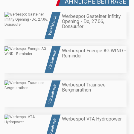
ÄHNLICHE BEITRÄGE
Werbespot Gasteiner Infitity
Vöcklabruck
Opening - Do, 27.06,
Donauufer
Werbespot Energie AG WIND -
Vöcklabruck
Reminder
Werbespot Traunsee
Vöcklabruck
Bergmarathon
Werbespot VTA Hydropower
Vöcklabruck