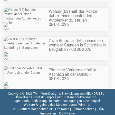
Welser (63) half der Polizei
dabei, einen flüchtenden
Autolenker zu stellen -
08.08.2026
Zwei Autos landeten innerhalb
weniger Stunden in Schärding in
Baugruben - 08.08.2026
Tödlicher Verkehrsunfall in
Aschach an der Donau -
08.08.2026
Copyright © 2026 TV1 -
Web Design & Entwicklung von MELHORN.EU
Downloads
Kontakt
Impressum
Datenschutzerklärung
Jugendschutzerklärung
Teilnahmebedingungen Gewinnspiel
Weitere Angebote des Medienhauses Wimmer:
TV1
|
karriere.nachrichten.at
|
Life Radio
|
OÖNachrichten
|
OÖN
Immobilien
|
OÖN Reise