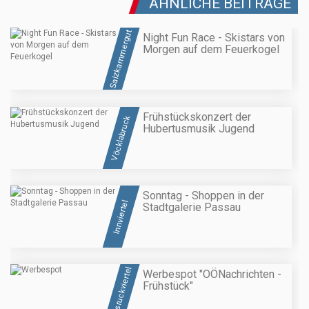
ÄHNLICHE BEITRÄGE
Salzkammergut
Night Fun Race - Skistars von
Morgen auf dem Feuerkogel
Frühstückskonzert der
Vöcklabruck
Hubertusmusik Jugend
Sonntag - Shoppen in der
Innviertel
Stadtgalerie Passau
Hausruckviertel
Werbespot "OÖNachrichten -
Frühstück"