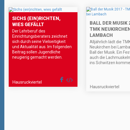
SICHS (EIN)RICHTEN,
BALL DER MUSIK 2
WIES GEFÄLLT
TMK NEUKIRCHEN
Der Lehrberuf des
LAMBACH
Einrichtungsberaters zeichnet
sich durch seine Vielseitigkeit
Alljährlich lädt die TM
und Aktualität aus. Im folgenden
Neukirchen bei Lamb
Beitrag sollen Jugendliche
Ball der Musik. Ein Fes
neugierig gemacht werden.
auch die Lachmuskeln 
ins Schwitzen komme
Hausruckviertel
Hausruckviertel