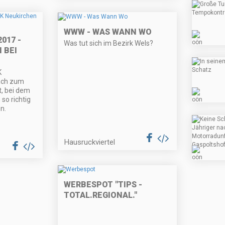
WWW - WAS WANN WO
017 -
Was tut sich im Bezirk Wels?
 BEI
K
ach zum
t, bei dem
so richtig
n.
Hausruckviertel
WERBESPOT "TIPS -
TOTAL.REGIONAL."