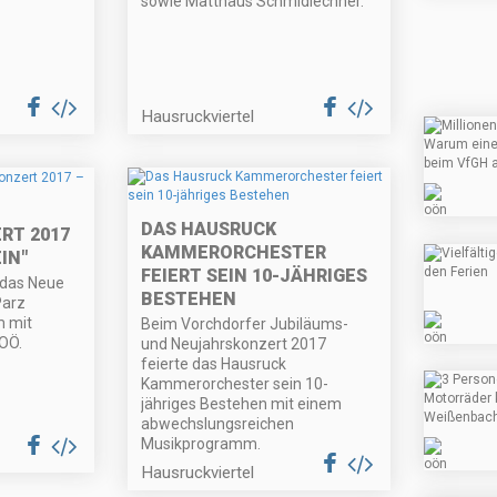
sowie Matthäus Schmidlechner.
Hausruckviertel
DAS HAUSRUCK
RT 2017
KAMMERORCHESTER
IN"
FEIERT SEIN 10-JÄHRIGES
 das Neue
BESTEHEN
Parz
m mit
Beim Vorchdorfer Jubiläums-
OÖ.
und Neujahrskonzert 2017
feierte das Hausruck
Kammerorchester sein 10-
jähriges Bestehen mit einem
abwechslungsreichen
Musikprogramm.
Hausruckviertel