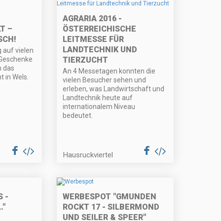
AGRARIA 2016 -
T –
ÖSTERREICHISCHE
SCH!
LEITMESSE FÜR
LANDTECHNIK UND
 auf vielen
 Geschenke
TIERZUCHT
h das
An 4 Messetagen konnten die
t in Wels.
vielen Besucher sehen und
erleben, was Landwirtschaft und
Landtechnik heute auf
internationalem Niveau
bedeutet.
Hausruckviertel
 -
WERBESPOT "GMUNDEN
."
ROCKT 17 - SILBERMOND
UND SEILER & SPEER"