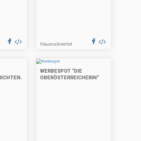
Hausruckviertel
WERBESPOT "DIE
RICHTEN.AT"
OBERÖSTERREICHERIN"