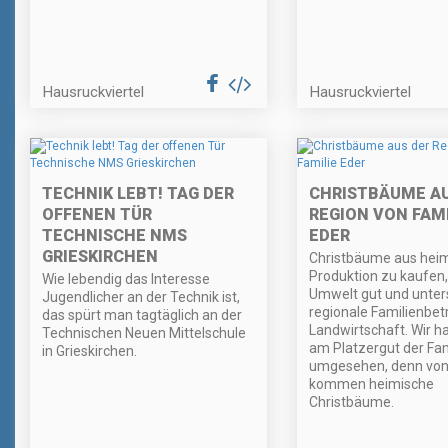
Hausruckviertel
Hausruckviertel
TECHNIK LEBT! TAG DER
CHRISTBÄUME AU
OFFENEN TÜR
REGION VON FAMI
TECHNISCHE NMS
EDER
GRIESKIRCHEN
Christbäume aus heim
Produktion zu kaufen, 
Wie lebendig das Interesse
Umwelt gut und unter
Jugendlicher an der Technik ist,
regionale Familienbetr
das spürt man tagtäglich an der
Landwirtschaft. Wir h
Technischen Neuen Mittelschule
am Platzergut der Fam
in Grieskirchen.
umgesehen, denn von 
kommen heimische
Christbäume.