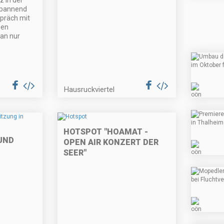
z in der
Spannend
spräch mit
hen
an nur
Hausruckviertel
HOTSPOT "HOAMAT -
UND
OPEN AIR KONZERT DER
SEER"