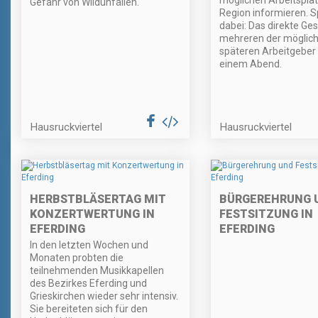
möglichen Arbeitsplat
Gefahr von Wildunfällen.
Region informieren. 
dabei: Das direkte Ge
mehreren der möglic
späteren Arbeitgeber 
einem Abend.
Hausruckviertel
Hausruckviertel
HERBSTBLÄSERTAG MIT
BÜRGEREHRUNG 
KONZERTWERTUNG IN
FESTSITZUNG IN
EFERDING
EFERDING
In den letzten Wochen und
Monaten probten die
teilnehmenden Musikkapellen
des Bezirkes Eferding und
Grieskirchen wieder sehr intensiv.
Sie bereiteten sich für den