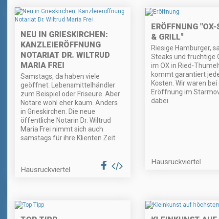
ERÖFFNUNG "OX-
NEU IN GRIESKIRCHEN:
& GRILL"
KANZLEIERÖFFNUNG
Riesige Hamburger, sa
NOTARIAT DR. WILTRUD
Steaks und fruchtige C
MARIA FREI
im OX in Ried-Thume
kommt garantiert jede
Samstags, da haben viele
Kosten. Wir waren bei
geöffnet. Lebensmittelhändler
Eröffnung im Starmov
zum Beispiel oder Friseure. Aber
dabei.
Notare wohl eher kaum. Anders
in Grieskirchen. Die neue
öffentliche Notarin Dr. Wiltrud
Maria Frei nimmt sich auch
samstags für ihre Klienten Zeit.
Hausruckviertel
Hausruckviertel