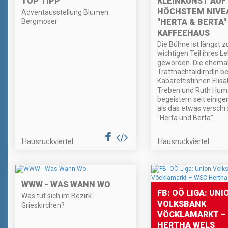
TOP TIPP
KLEINKUNST AUF
HÖCHSTEM NIVE
Adventausstellung Blumen
Bergmoser
"HERTA & BERTA"
KAFFEEHAUS
Die Bühne ist längst 
wichtigen Teil ihres L
geworden. Die ehemal
Trattnachtaldirndln b
Kabarettistinnen Elis
Treben und Ruth Hum
begeistern seit einig
als das etwas versch
"Herta und Berta".
Hausruckviertel
Hausruckviertel
WWW - WAS WANN WO
FB: OÖ LIGA: UNI
Was tut sich im Bezirk
VOLKSBANK
Grieskirchen?
VÖCKLAMARKT –
HERTHA WELS