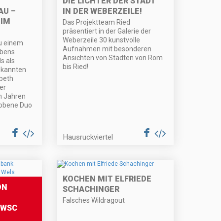
DIE LICHTER DER STADT
AU –
IN DER WEBERZEILE!
 IM
Das Projektteam Ried
präsentiert in der Galerie der
Weberzeile 30 kunstvolle
zu einem
Aufnahmen mit besonderen
ebens
Ansichten von Städten von Rom
s als
bis Ried!
ekannten
abeth
er
en Jahren
robene Duo
Hausruckviertel
KOCHEN MIT ELFRIEDE
ON
SCHACHINGER
Falsches Wildragout
 WSC