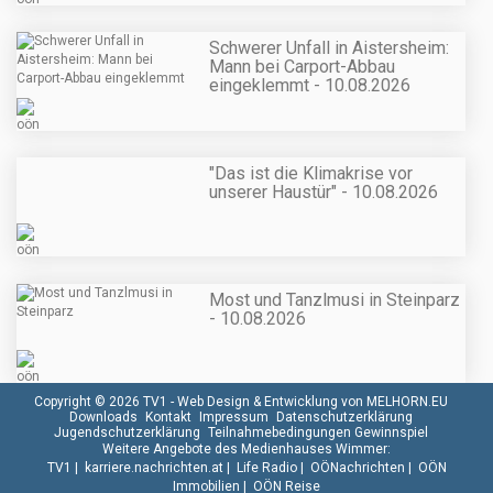
Schwerer Unfall in Aistersheim:
Mann bei Carport-Abbau
eingeklemmt - 10.08.2026
"Das ist die Klimakrise vor
unserer Haustür" - 10.08.2026
Most und Tanzlmusi in Steinparz
- 10.08.2026
Copyright © 2026 TV1 -
Web Design & Entwicklung von MELHORN.EU
Downloads
Kontakt
Impressum
Datenschutzerklärung
Jugendschutzerklärung
Teilnahmebedingungen Gewinnspiel
Weitere Angebote des Medienhauses Wimmer:
TV1
|
karriere.nachrichten.at
|
Life Radio
|
OÖNachrichten
|
OÖN
Immobilien
|
OÖN Reise