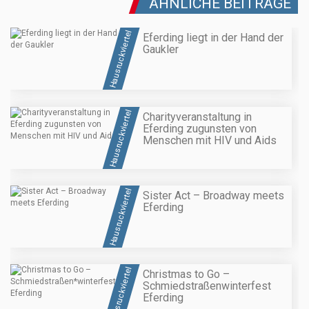
ÄHNLICHE BEITRÄGE
Hausruckviertel
Eferding liegt in der Hand der
Gaukler
Hausruckviertel
Charityveranstaltung in
Eferding zugunsten von
Menschen mit HIV und Aids
Hausruckviertel
Sister Act – Broadway meets
Eferding
Hausruckviertel
Christmas to Go –
Schmiedstraßen
winterfest
Eferding