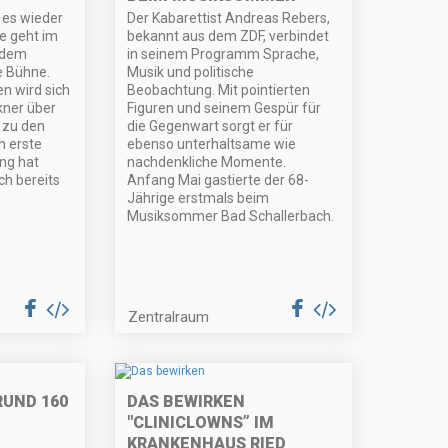
 es wieder
Der Kabarettist Andreas Rebers,
ke geht im
bekannt aus dem ZDF, verbindet
 dem
in seinem Programm Sprache,
e Bühne.
Musik und politische
n wird sich
Beobachtung. Mit pointierten
kner über
Figuren und seinem Gespür für
n zu den
die Gegenwart sorgt er für
h erste
ebenso unterhaltsame wie
ung hat
nachdenkliche Momente.
ch bereits
Anfang Mai gastierte der 68-
Jährige erstmals beim
Musiksommer Bad Schallerbach.
Zentralraum
RUND 160
DAS BEWIRKEN
"CLINICLOWNS” IM
KRANKENHAUS RIED