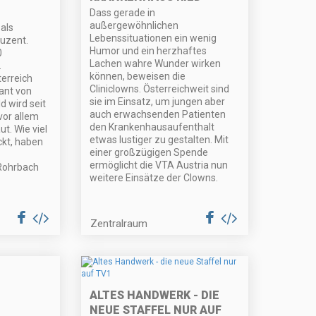
Dass gerade in
außergewöhnlichen
als
Lebenssituationen ein wenig
uzent.
Humor und ein herzhaftes
0
Lachen wahre Wunder wirken
.
können, beweisen die
erreich
Cliniclowns. Österreichweit sind
ant von
sie im Einsatz, um jungen aber
d wird seit
auch erwachsenden Patienten
vor allem
den Krankenhausaufenthalt
t. Wie viel
etwas lustiger zu gestalten. Mit
kt, haben
einer großzügigen Spende
ermöglicht die VTA Austria nun
Rohrbach
weitere Einsätze der Clowns.
Zentralraum
ALTES HANDWERK - DIE
NEUE STAFFEL NUR AUF