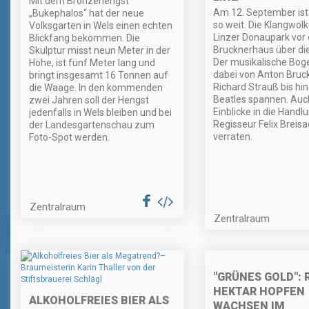
Mit dem Bronzehengst
Am 12. September ist
„Bukephalos“ hat der neue
so weit. Die Klangwol
Volksgarten in Wels einen echten
Linzer Donaupark vor
Blickfang bekommen. Die
Brucknerhaus über di
Skulptur misst neun Meter in der
Der musikalische Boge
Höhe, ist fünf Meter lang und
dabei von Anton Bruc
bringt insgesamt 16 Tonnen auf
Richard Strauß bis hi
die Waage. In den kommenden
Beatles spannen. Auc
zwei Jahren soll der Hengst
Einblicke in die Handl
jedenfalls in Wels bleiben und bei
Regisseur Felix Breisa
der Landesgartenschau zum
verraten.
Foto-Spot werden.
Zentralraum
Zentralraum
"GRÜNES GOLD": 
HEKTAR HOPFEN
ALKOHOLFREIES BIER ALS
WACHSEN IM