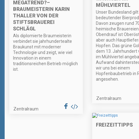
MEGATREND?–
MÜHLVIERTEL
BRAUMEISTERIN KARIN
Unser Bundesland gilt 
THALLER VON DER
bedeutender Bierprod
STIFTSBRAUEREI
Davon zeugen rund 7
SCHLÄGL
heimische Brauereien
Obendrauf ist Oberöst
Als diplomierte Braumeisterin
aber auch Hauptliefer
verbindet sie jahrhundertealte
Hopfen. Das grüne Gol
Braukunst mit moderner
dem 13. Jahrhundert 
Technologie und zeigt, wie viel
im Mühlviertel angebau
Innovation in einem
Aufwand dahinterstec
traditionsreichen Betrieb möglich
wir uns bei einem
ist.
Hopfenbaubetrieb in 
angesehen.
Zentralraum
Zentralraum
FREIZEITTIPPS