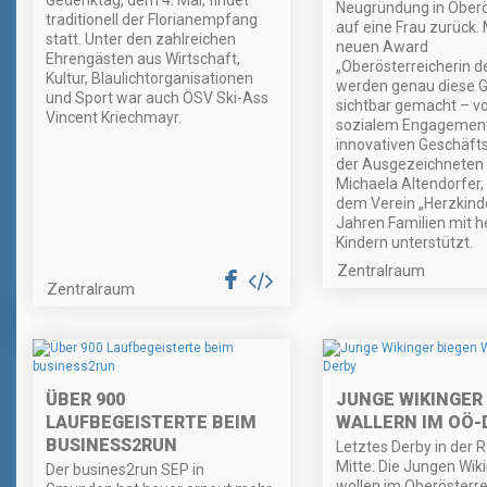
Gedenktag, dem 4. Mai, findet
Neugründung in Oberö
traditionell der Florianempfang
auf eine Frau zurück.
statt. Unter den zahlreichen
neuen Award
Ehrengästen aus Wirtschaft,
„Oberösterreicherin d
Kultur, Blaulichtorganisationen
werden genau diese G
und Sport war auch ÖSV Ski-Ass
sichtbar gemacht – v
Vincent Kriechmayr.
sozialem Engagement 
innovativen Geschäfts
der Ausgezeichneten 
Michaela Altendorfer, 
dem Verein „Herzkinde
Jahren Familien mit 
Kindern unterstützt.
Zentralraum
Zentralraum
ÜBER 900
JUNGE WIKINGER
LAUFBEGEISTERTE BEIM
WALLERN IM OÖ-
BUSINESS2RUN
Letztes Derby in der R
Mitte: Die Jungen Wik
Der busines2run SEP in
wollen im Oberösterre