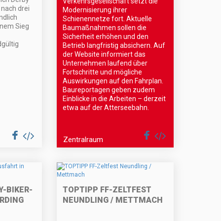
Verkehrsgesellschaft setzt die
nach drei
Modernisierung ihrer
ndlich
Schienennetze fort. Aktuelle
inem Sieg
Baumaßnahmen sollen die
Sicherheit erhöhen und den
gültig
Betrieb langfristig absichern. Auf
der Website informiert das
Unternehmen laufend über
Fortschritte und mögliche
Auswirkungen auf den Fahrplan.
Baureportagen geben zudem
Einblicke in die Arbeiten – derzeit
etwa auf der Atterseebahn.
Zentralraum
Y-BIKER-
TOPTIPP FF-ZELTFEST
ERDING
NEUNDLING / METTMACH