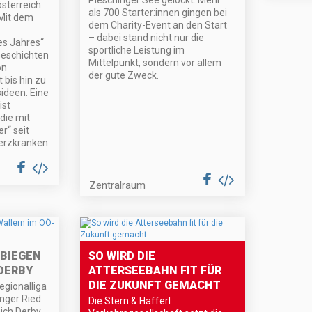
Pleschinger See gelockt. Mehr
sterreich
als 700 Starter:innen gingen bei
 Mit dem
dem Charity-Event an den Start
– dabei stand nicht nur die
es Jahres“
sportliche Leistung im
eschichten
Mittelpunkt, sondern vor allem
on
der gute Zweck.
bis hin zu
ideen. Eine
ist
die mit
r“ seit
herzkranken
Zentralraum
 BIEGEN
SO WIRD DIE
DERBY
ATTERSEEBAHN FIT FÜR
DIE ZUKUNFT GEMACHT
egionalliga
inger Ried
Die Stern & Hafferl
ich Derby