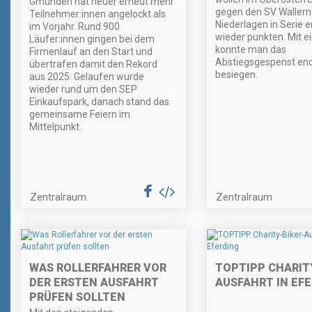
Gmunden hat heuer erneut mehr
gegen den SV Wallern 
Teilnehmer:innen angelockt als
Niederlagen in Serie e
im Vorjahr. Rund 900
wieder punkten. Mit e
Läufer:innen gingen bei dem
konnte man das
Firmenlauf an den Start und
Abstiegsgespenst end
übertrafen damit den Rekord
besiegen.
aus 2025. Gelaufen wurde
wieder rund um den SEP
Einkaufspark, danach stand das
gemeinsame Feiern im
Mittelpunkt.
Zentralraum
Zentralraum
WAS ROLLERFAHRER VOR
TOPTIPP CHARIT
DER ERSTEN AUSFAHRT
AUSFAHRT IN EF
PRÜFEN SOLLTEN