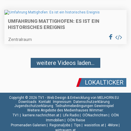
UMFAHRUNG MATTIGHOFEN: ES IST EIN
HISTORISCHES EREIGNIS
Zentralraum
weitere Videos laden...
LOKALTICKER
Copyright © 2026 TV1 -
Web Design & Entwicklung von MELHORN.EU
Downloads
Kontakt
Impressum
Datenschutzerklärung
Jugendschutzerklärung
Teilnahmebedingungen Gewinnspiel
Weitere Angebote des Medienhauses Wimmer:
TV1
|
karriere.nachrichten.at
|
Life Radio
|
OÖNachrichten
|
OÖN
Immobilien
|
OÖN Reise
Promenaden Galerien
|
Regionaljobs
|
Tips
|
wasistlos.at
|
4More
|
wirtrauern.at